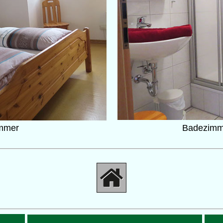
immer
Badezimm