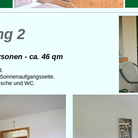
ng 2
rsonen - ca. 46 qm
t.
Sonnenaufgangsseite.
Dusche und WC.